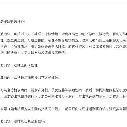
到老婆出轨该咋办
老婆出轨，可按以下方式处理：冷静情绪：避免在愤怒冲动下做出过激行为，否则可能
处理问题至关重要。可通过拍照、录像等留存现场情况，收集老婆与第三者的聊天记录
婆沟通，了解其想法，决定婚姻关系是否继续。若选择继续，可尝试修复感情；若想结
根据《民法典》，无过错方有权请求损害赔偿。
老婆出轨，法律上如何处理
老婆出轨，从法律层面可按以下方式处理。
，可与老婆协议离婚，就财产分割、子女抚养等事项协商一致后，共同到婚姻登记机关
讼。因老婆出轨属过错行为，老公可主张其少分财产，若出轨达到与他人同居程度，还
嫌重婚（如出轨双方以夫妻名义共同生活），老公可向法院提起刑事自诉，追究其重婚
老婆出轨，法律能让其获赔偿吗