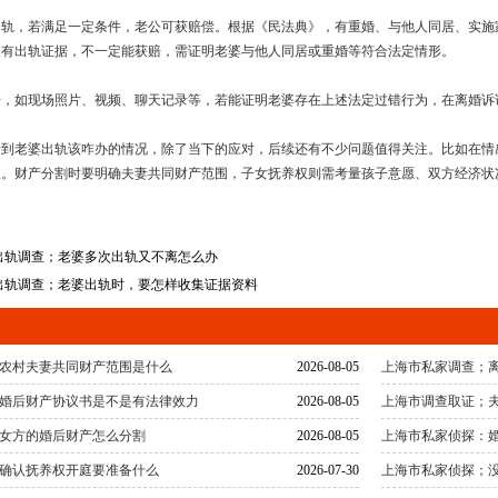
出轨，若满足一定条件，老公可获赔偿。根据《民法典》，有重婚、与他人同居、实施
仅有出轨证据，不一定能获赔，需证明老婆与他人同居或重婚等符合法定情形。
据，如现场照片、视频、聊天记录等，若能证明老婆存在上述法定过错行为，在离婚诉
看到老婆出轨该咋办的情况，除了当下的应对，后续还有不少问题值得关注。比如在情
理。财产分割时要明确夫妻共同财产范围，子女抚养权则需考量孩子意愿、双方经济状
出轨调查；老婆多次出轨又不离怎么办
出轨调查；老婆出轨时，要怎样收集证据资料
农村夫妻共同财产范围是什么
2026-08-05
上海市私家调查；
婚后财产协议书是不是有法律效力
2026-08-05
上海市调查取证；
女方的婚后财产怎么分割
2026-08-05
上海市私家侦探：
确认抚养权开庭要准备什么
2026-07-30
上海市私家侦探；