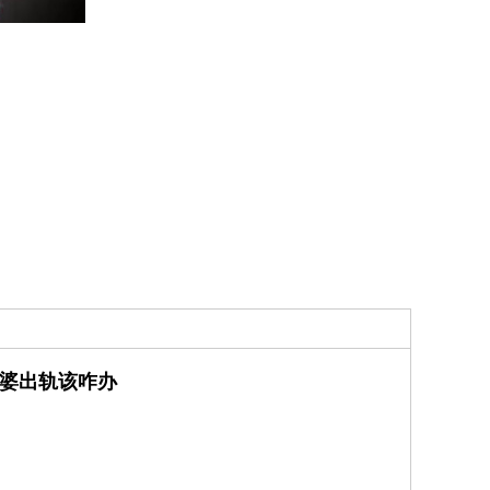
婆出轨该咋办