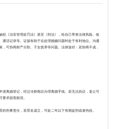
触犯《治安管理处罚法》甚至《刑法》，给自己带来法律风险。收
、通话记录等。证据有助于在处理婚姻问题时处于有利地位。沟通
束，可协商财产分割、子女抚养等问题。法律途径：若协商不成，
申请离婚登记，经过冷静期后办理离婚手续。若无法协议，老公可
可要求损害赔偿。
罪的刑事责任，若罪名成立，可处二年以下有期徒刑或者拘役。