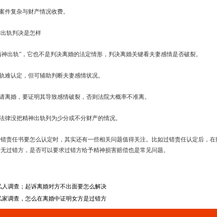
按案件复杂与财产情况收费。
神出轨判决是怎样
“精神出轨”，它也不是判决离婚的法定情形，判决离婚关键看夫妻感情是否破裂。
出轨难认定，但可辅助判断夫妻感情状况。
诉请离婚，要证明其导致感情破裂，否则法院大概率不准离。
行法律没把精神出轨列为少分或不分财产的情况。
过错责任书要怎么认定时，其实还有一些相关问题值得关注。比如过错责任认定后，在
于无过错方，是否可以要求过错方给予精神损害赔偿也是常见问题。
私人调查；起诉离婚对方不出面要怎么解决
私家调查，怎么在离婚中证明女方是过错方