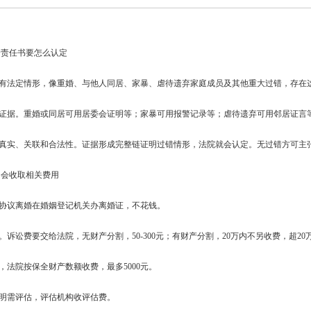
错责任书要怎么认定
定有法定情形，像重婚、与他人同居、家暴、虐待遗弃家庭成员及其他重大过错，存在
集证据。重婚或同居可用居委会证明等；家暴可用报警记录等；虐待遗弃可用邻居证言
的真实、关联和合法性。证据形成完整链证明过错情形，法院就会认定。无过错方可主
不会收取相关费用
。协议离婚在婚姻登记机关办离婚证，不花钱。
。诉讼费要交给法院，无财产分割，50-300元；有财产分割，20万内不另收费，超20万
全，法院按保全财产数额收费，最多5000元。
不明需评估，评估机构收评估费。