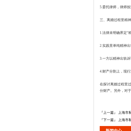
5.委托律师，律师
三、离婚过程里精
1.法律未明确界定
2.实践里单纯精神
3.一方以精神出轨
4.财产分割上，现
在探讨离婚过程里
分财产。另外，对
『上一篇』 上海市
『下一篇』 上海市
新闻中心