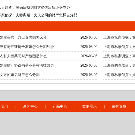
私人调查；离婚后找到对方婚内出轨证据咋办
私家侦探；夫妻离婚，丈夫公司的财产怎样去分配
婚后买房一方出资离婚怎么分
2026-08-06
上海市私家侦探；
没有房产证房子离婚怎么分割纠纷
2026-08-06
上海市私家侦探；
农村夫妻共同财产范围是什么
2026-08-05
上海市私家调查；
婚后财产协议书是不是有法律效力
2026-08-05
上海市调查取证；
女方的婚后财产怎么分割
2026-08-05
上海市私家侦探：
于我们
|
新闻中心
|
产品中心
|
案例展示
|
荣誉资质
|