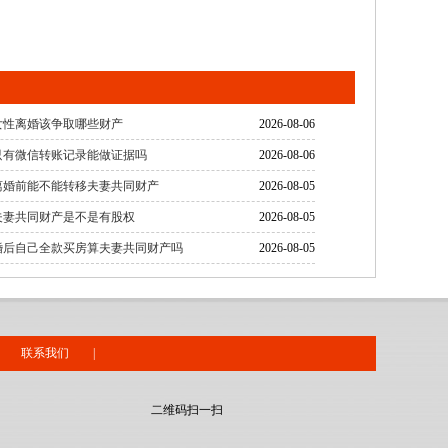
女性离婚该争取哪些财产
2026-08-06
只有微信转账记录能做证据吗
2026-08-06
离婚前能不能转移夫妻共同财产
2026-08-05
夫妻共同财产是不是有股权
2026-08-05
婚后自己全款买房算夫妻共同财产吗
2026-08-05
联系我们
|
二维码扫一扫