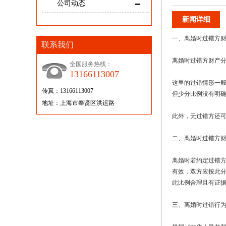
公司动态
新闻详细
一、离婚时过错方
联系我们
离婚时过错方财产
全国服务热线：
13166113007
这里的过错情形一
传真：13166113007
但少分比例没有明
地址：上海市奉贤区洪运路
此外，无过错方还
二、离婚时过错方财
离婚时若约定过错方
有效，双方应按此分
此比例合理且有证
三、离婚时过错行