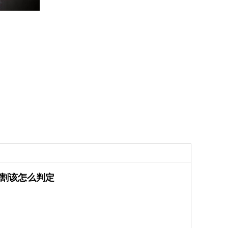
割该怎么判定