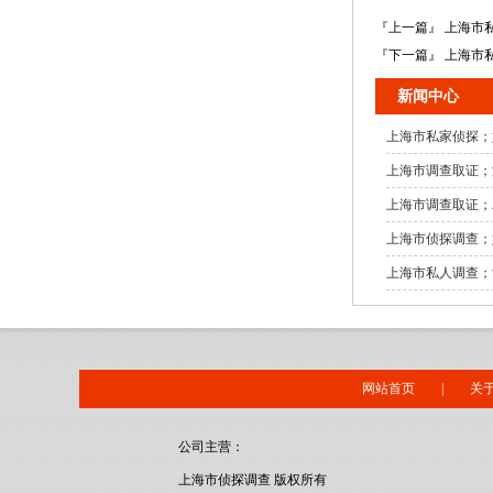
『上一篇』 上海市
『下一篇』 上海市
新闻中心
上海市私家侦探；
上海市调查取证；
上海市调查取证；
上海市侦探调查；
上海市私人调查；
网站首页
|
关
公司主营：
上海市侦探调查 版权所有