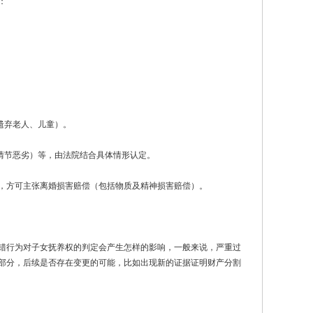
：
遗弃老人、儿童）。
情节恶劣）等，由法院结合具体情形认定。
，方可主张离婚损害赔偿（包括物质及精神损害赔偿）。
错行为对子女抚养权的判定会产生怎样的影响，一般来说，严重过
部分，后续是否存在变更的可能，比如出现新的证据证明财产分割