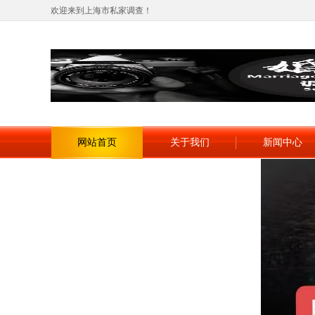
欢迎来到上海市私家调查！
网站首页
关于我们
新闻中心