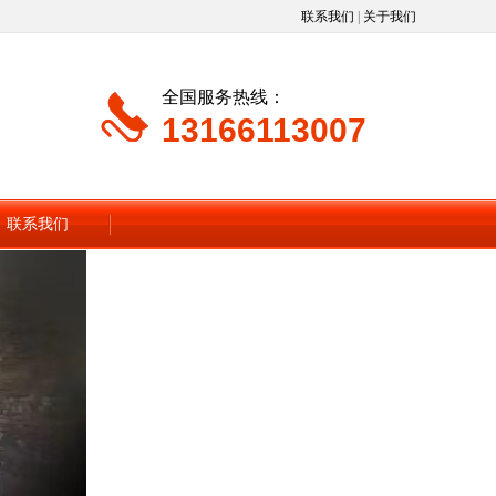
联系我们
|
关于我们
全国服务热线：
13166113007
联系我们