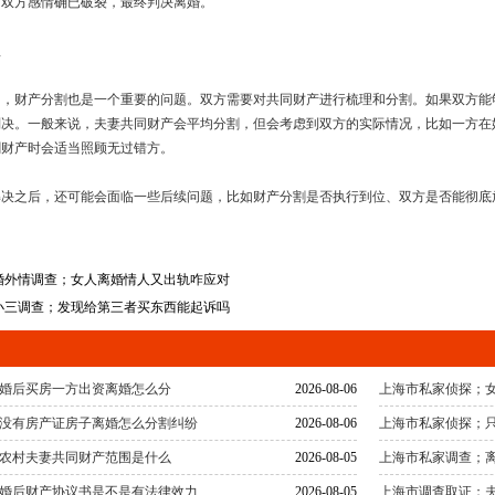
为双方感情确已破裂，最终判决离婚。
理
中，财产分割也是一个重要的问题。双方需要对共同财产进行梳理和分割。如果双方能
判决。一般来说，夫妻共同财产会平均分割，但会考虑到双方的实际情况，比如一方在
割财产时会适当照顾无过错方。
解决之后，还可能会面临一些后续问题，比如财产分割是否执行到位、双方是否能彻底
婚外情调查；女人离婚情人又出轨咋应对
小三调查；发现给第三者买东西能起诉吗
婚后买房一方出资离婚怎么分
2026-08-06
上海市私家侦探；
没有房产证房子离婚怎么分割纠纷
2026-08-06
上海市私家侦探；
农村夫妻共同财产范围是什么
2026-08-05
上海市私家调查；
婚后财产协议书是不是有法律效力
2026-08-05
上海市调查取证；