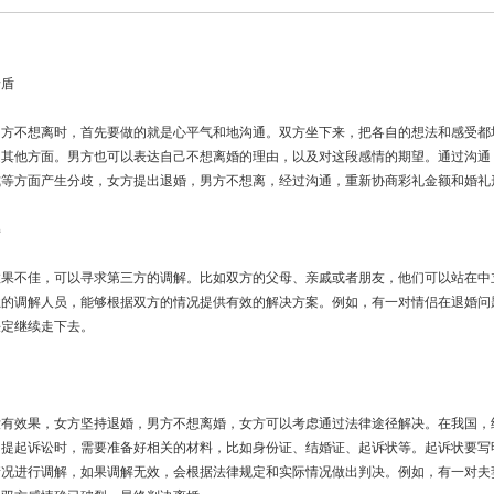
矛盾
男方不想离时，首先要做的就是心平气和地沟通。双方坐下来，把各自的想法和感受都
是其他方面。男方也可以表达自己不想离婚的理由，以及对这段感情的期望。通过沟通
式等方面产生分歧，女方提出退婚，男方不想离，经过沟通，重新协商彩礼金额和婚礼
解
效果不佳，可以寻求第三方的调解。比如双方的父母、亲戚或者朋友，他们可以站在中
业的调解人员，能够根据双方的情况提供有效的解决方案。例如，有一对情侣在退婚问
决定继续走下去。
没有效果，女方坚持退婚，男方不想离婚，女方可以考虑通过法律途径解决。在我国，
。提起诉讼时，需要准备好相关的材料，比如身份证、结婚证、起诉状等。起诉状要写
情况进行调解，如果调解无效，会根据法律规定和实际情况做出判决。例如，有一对夫