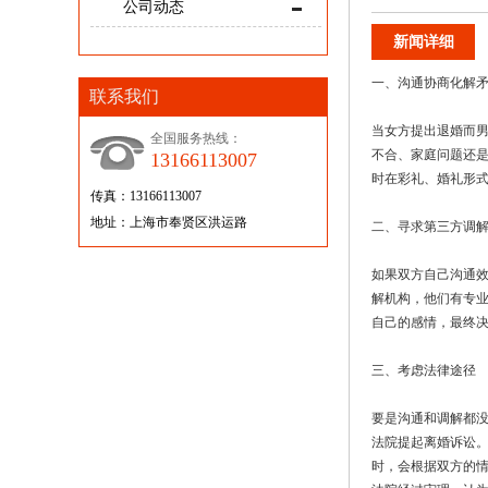
公司动态
新闻详细
一、沟通协商化解
联系我们
当女方提出退婚而
全国服务热线：
不合、家庭问题还
13166113007
时在彩礼、婚礼形
传真：13166113007
地址：上海市奉贤区洪运路
二、寻求第三方调
如果双方自己沟通
解机构，他们有专
自己的感情，最终
三、考虑法律途径
要是沟通和调解都
法院提起离婚诉讼
时，会根据双方的