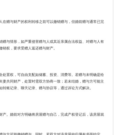
人在赠与财产的权利转移之前可以撤销赠与，但婚前赠与通常已完
销赠与情形，如严重侵害赠与人或其近亲属合法权益、对赠与人有
撤销权，要求受赠人返还赠与财产。
完全处置权，可自由支配如储蓄、投资、消费等。若赠与未明确是给
夫妻共同财产，处置时需双方协商一致；若未结婚，赠与方可能主
如转账记录、聊天记录、赠与协议等，通过诉讼方式解决。
财产。婚前对方明确将房屋赠与自己，完成产权登记后，该房屋就
赠与方可能撤销赠与。同时，若双方对该房屋的归属有书面约定，