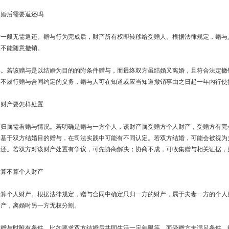
离婚后需要返还吗
后一般无需返还。赠与行为完成后，财产所有权即转移给受赠人。根据法律规定，赠与
人不能随意撤销。
形。若该赠与是以结婚为目的的附条件赠与，而最终双方虽结婚又离婚，且符合法定撤
、不履行赠与合同约定的义务，赠与人可在知道或应当知道撤销事由之日起一年内行使
万财产要怎样处置
产归属需看赠与情况。若明确是赠与一方个人，该财产属受赠方个人财产，受赠方有
是基于双方结婚目的赠与，在司法实践中可能有不同认定。若双方结婚，可能会被视为
返还。若双方对该财产处置有争议，可先协商解决；协商不成，可收集赠与相关证据，
屋算不算个人财产
般算个人财产。根据法律规定，赠与合同中确定只归一方的财产，属于夫妻一方的个人
财产，离婚时另一方无权分割。
在赠与时附有条件，比如要求双方结婚后共同生活一定年限等，而受赠方未满足条件，